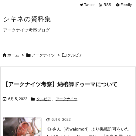

Twitter
Feedly
RSS
シキネの資料集
アークナイツ考察ブログ



ホーム
>
アークナイツ
>
クルビア
【アークナイツ考察】納棺師ドゥーマについて


6月 5, 2022
クルビア
,
アークナイツ

6月 6, 2022
※▹さん（@waiomori）より掲載許可をいた