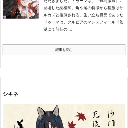
ただきました。
ドゥーマは、『孤島激震』に
登場した納棺師。角や尾の特徴から種族はサ
ルカズと推測される。
生い立ち
孤児であった
ドゥーマは、クルビアのマンスフィールド監
獄にて前任の ...
記事を読む
シキネ