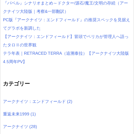
『バベル』シナリオまとめ～ドクター/源石/魔王/文明の存続（アー
クナイツ大陸版｜考察&一部翻訳）
PC版『アークナイツ：エンドフィールド』の推奨スペックを見据え
てグラボを新調した
【アークナイツ：エンドフィールド】冒頭でペリカが管理人へ語っ
たタロⅡの世界観
テラ年表｜RETRACED TERRA（追溯泰拉）【アークナイツ大陸版
4.5周年PV】
カテゴリー
アークナイツ：エンドフィールド
(2)
重返未来1999
(1)
アークナイツ
(28)