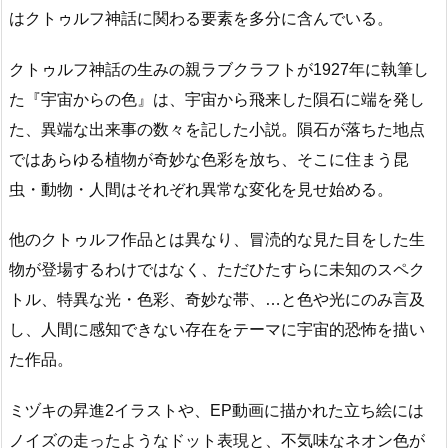
はクトゥルフ神話に関わる要素を多分に含んでいる。
クトゥルフ神話の生みの親ラブクラフトが1927年に執筆し
た『宇宙からの色』は、宇宙から飛来した隕石に端を発し
た、異端な出来事の数々を記した小説。隕石が落ちた地点
ではあらゆる植物が奇妙な色彩を放ち、そこに住まう昆
虫・動物・人間はそれぞれ異常な変化を見せ始める。
他のクトゥルフ作品とは異なり、冒涜的な見た目をした生
物が登場するわけではなく、ただひたすらに未知のスペク
トル、特異な光・色彩、奇妙な帯、…と色や光にのみ言及
し、人間に感知できない存在をテーマに宇宙的恐怖を描い
た作品。
ミヅキの昇進2イラストや、EP動画に描かれた立ち絵には
ノイズの走ったようなドット表現と、不気味なネオン色が