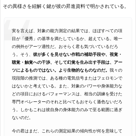
その異様さを紐解く鍵が彼の昇進資料で明かされている。
実を言えば、対象の能力測定の結果では、ほぼすべての項
目が「優秀」の基準を満たしているか、超えている。唯一
の例外がアーツ適性だ。おそらく君も気づいているだろ
う。そう、
彼が多くを見せない作戦の補助手段や、視覚・
聴覚・触覚への干渉、そして幻覚を生み出す手段は、アー
ツによるものではない。より生物的なものなのだ。
我々の
現段階の推測では、ある種の電気信号またはフェロモンで
はないかと考えている。また、対象のパワーや身体能力な
どの項目におけるパフォーマンスは、相当の訓練を受けた
専門オペレーターのそれと比べてもおそらく遜色ないだろ
う。しかもこれは彼自身の身体能力のみで至る範囲に過ぎ
ないのだ。
今の君はまだ、これらの測定結果の傾向性が何を意味して