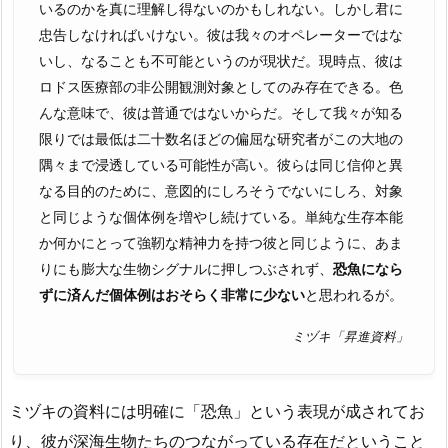
いるのかを真に理解し得ないのかもしれない。しかし君に
忠告しなければいけない。彼は我々のオペレーターではな
いし、なることも不可能というのが現状だ。現時点、彼は
ロドス医療部の非公開観測対象としてのみ存在できる。色
んな意味で、彼は普通ではないからだ。そして我々が知る
限りでは最低は二十数名ほどの偏屈な研究者がこの大地の
隅々まで浸透している可能性が高い。彼らは同じ信仰と異
なる目的のために、意図的にしろそうでないにしろ、対象
と同じような個体例を増やし続けている。単純な生存本能
か何かにとって強靭な精神力を持つ彼と同じように、あま
りにも膨大な生物シグナルに押しつぶされず、
恐魚になら
ずに済んだ個体例はおそらく非常に少ない
と思われるが。
ミヅキ「昇進資料」
ミヅキの資料には明確に「恐魚」という表現が成されてお
り、彼が深海生物たちのつながっている存在だということ