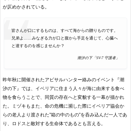
が仄めかされている。
皆さんが口にするものは、すべて海からの贈りものです。
兄弟よ……みなぎる力が口と腹から手足を通じて、心臓へ
と達するのを感じませんか？
潮汐の下「SV-7 守護者」
昨年秋に開催されたアビサルハンター絡みのイベント『潮
汐の下』では、イベリアに住まう人々が海に由来する食べ
物を食らうことで、同質の存在へと変貌する一幕が描かれ
た。ミヅキもまた、命の危機に瀕した際にイベリア協会か
らの老人より渡された”箱の中のもの”を呑み込んだ一人であ
り、ロドスと敵対する生命体であるとも言える。