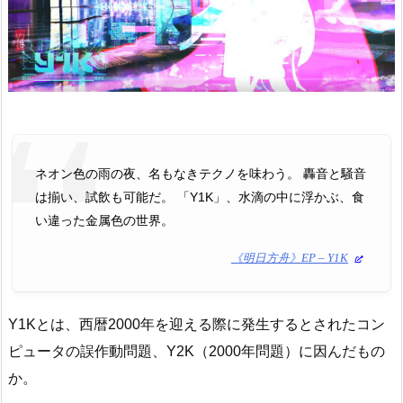
ネオン色の雨の夜、名もなきテクノを味わう。 轟音と騒音
は揃い、試飲も可能だ。 「Y1K」、水滴の中に浮かぶ、食
い違った金属色の世界。
《明日方舟》EP – Y1K
Y1Kとは、西暦2000年を迎える際に発生するとされたコン
ピュータの誤作動問題、Y2K（2000年問題）に因んだもの
か。