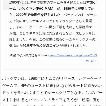
1980年代に世界中で空前のブームを巻き起こした
日本製ゲ
ーム「パックマン(PAC-MAN)」が、1980年に登場してか
ら、2020年で40周年を迎えました
。パックマンは、ゲーム
史上初のオリジナルマスコットキャラクターとして登場
し、そのアーケードゲーム機が「最も成功した業務用ゲー
ム機」としてギネス記録に認定されるなど、大ヒットを記
録しました。今回、この歴史に残るゲームキャラクターの
登場から
40周年を祝う記念コイン
が発行されました。
泰星コイン株式会社＠Press<
https://www.atpress.ne.jp/news/2399
94
>
パックマンは、1980年にナムコがリリースしたアーケード
ゲームで、4匹のゴーストに追われながらルートに置かれた
ドットを食べ尽くすことでゲームクリアとなる。4匹のゴー
ストに触れるとパックマンのライフを失うが、迷路に置か