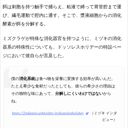
餌は刺胞を持つ触手で捕らえ、粘液で縛って胃管腔まで運
び、繊毛運動で腔内に通す。そこで、漿液細胞からの消化
酵素が餌を分解する。
ミズクラゲが特殊な消化器官を持つように、ミヅキの消化
器系の特殊性についても、ドッソレスホリデーの特設ペー
ジにおいて彼自らが言及した。
僕の
消化系統
は食べ物を栄養に変換する効率が高いんだ。
たとえ希少な食材だったとしても、彼らの希少さの理由は
その独特な味にあって、
分解しにくいわけではない
から
ね。
https://2ndanniv.arknights.jp/dossolesholiday
（ミヅキ インタ
ビュー）