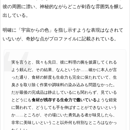
彼の周囲に漂い、神秘的ながらどこが剣呑な雰囲気を醸し
出している。
明確に「宇宙からの色」を指し示すような表現はなされて
いないが、奇妙な点がプロファイルに記載されている。
実を言うと、我々も先日、彼に料理の腕を披露してくれる
よう頼んだ。その結果、なんというか……確かに本人が言
った通り、食材の鮮度も生命力も完全に保たれていて、生
臭さを取り除く作業や調味料の染み込みも問題なかった。
だが最後の完成品は静止しているにも関わらず、見ている
とどうにも
食材が残存する生命力で蠢いている
ような錯覚
に襲われて、どうしても手を伸ばすことができないという
か……ところが、その場にいた勇気ある者が味見したら、
非常に美味しいということ以外何も特別なところはなかっ