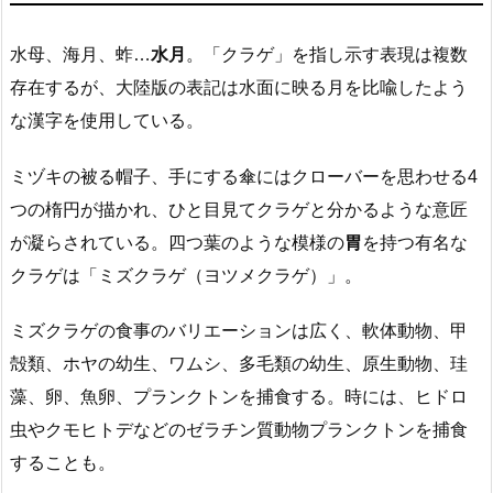
水母、海月、蚱…
水月
。「クラゲ」を指し示す表現は複数
存在するが、大陸版の表記は水面に映る月を比喩したよう
な漢字を使用している。
ミヅキの被る帽子、手にする傘にはクローバーを思わせる4
つの楕円が描かれ、ひと目見てクラゲと分かるような意匠
が凝らされている。四つ葉のような模様の
胃
を持つ有名な
クラゲは「ミズクラゲ（ヨツメクラゲ）」。
ミズクラゲの食事のバリエーションは広く、軟体動物、甲
殻類、ホヤの幼生、ワムシ、多毛類の幼生、原生動物、珪
藻、卵、魚卵、プランクトンを捕食する。時には、ヒドロ
虫やクモヒトデなどのゼラチン質動物プランクトンを捕食
することも。