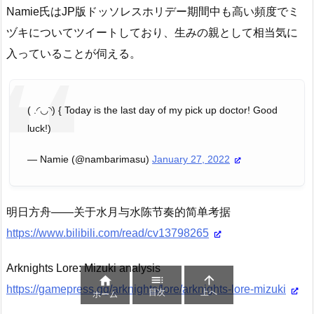
Namie氏はJP版ドッソレスホリデー期間中も高い頻度でミ
ヅキについてツイートしており、生みの親として相当気に
入っていることが伺える。
( .◜◡◝) { Today is the last day of my pick up doctor! Good
luck!)
— Namie (@nambarimasu)
January 27, 2022
明日方舟——关于水月与水陈节奏的简单考据
https://www.bilibili.com/read/cv13798265
Arknights Lore: Mizuki analysis



https://gamepress.gg/arknights/lore/arknights-lore-mizuki
目次
上へ
ホーム