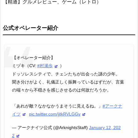
【精通】グルメレビュー、ゲーム（レトロ）
公式オペレーター紹介
【オペレーター紹介】
ミヅキ（CV:
#村瀬歩
）
ドッソレスシティで、チェンたちが出会った謎の少年。
聞き分けがよく、礼儀正しく振舞っているはずだが、言葉
の端々から不穏さを感じさせるのは何故だろうか。
「あれが敵？なかなかうまそうに見えるね。」
#アークナ
イツ
pic.twitter.com/jjtkRVLGGv
— アークナイツ公式 (@ArknightsStaff)
January 12, 202
2