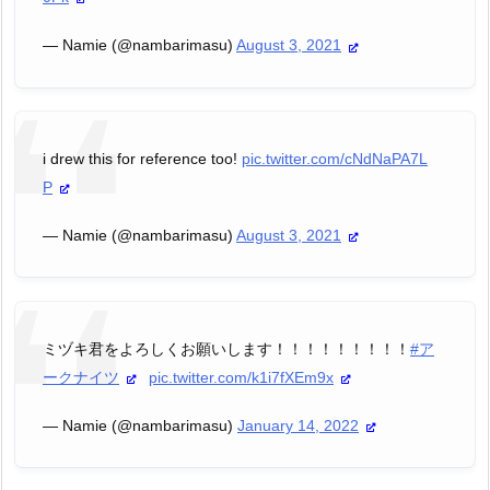
— Namie (@nambarimasu)
August 3, 2021
i drew this for reference too!
pic.twitter.com/cNdNaPA7L
P
— Namie (@nambarimasu)
August 3, 2021
ミヅキ君をよろしくお願いします！！！！！！！！！
#ア
ークナイツ
pic.twitter.com/k1i7fXEm9x
— Namie (@nambarimasu)
January 14, 2022