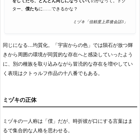
をしてたら、どんどん同じになっていく
のかなって。ドク
ター、
僕たち
に……できるかな？
ミヅキ「信頼度上昇後会話3」
同じになる…均質化。「宇宙からの色」では隕石が放つ輝
きから周囲の環境が同質的な存在へと感染していったよう
に、別の種族を取り込みながら冒涜的な存在を増やしてい
く表現はクトゥルフ作品の十八番でもある。
ミヅキの正体
ミヅキの一人称は「僕」だが、時折彼が口にする言葉はま
るで集合的な人格を思わせる。