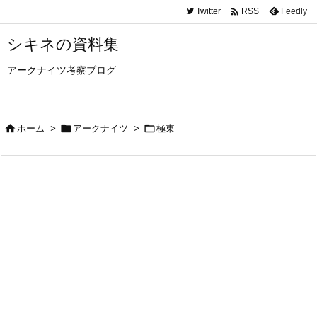

Twitter
Feedly
RSS
シキネの資料集
アークナイツ考察ブログ



ホーム
>
アークナイツ
>
極東